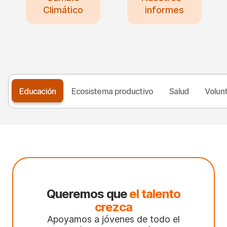
Climático
informes
Educación
Ecosistema productivo
Salud
Volunt
Queremos que
el talento
crezca
Apoyamos a jóvenes de todo el