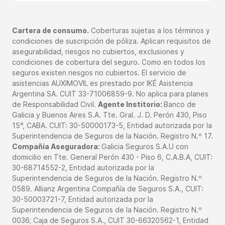
- Zurich:
0800-333-9874
En tu póliza encontrás más información.
Cartera de consumo.
Coberturas sujetas a los términos y
condiciones de suscripción de póliza. Aplican requisitos de
asegurabilidad, riesgos no cubiertos, exclusiones y
condiciones de cobertura del seguro. Como en todos los
seguros existen riesgos no cubiertos. El servicio de
asistencias AUXIMOVIL es prestado por IKÉ Asistencia
Argentina SA. CUIT 33-71006859-9. No aplica para planes
de Responsabilidad Civil.
Agente Institorio:
Banco de
Galicia y Buenos Aires S.A. Tte. Gral. J. D. Perón 430, Piso
15°, CABA. CUIT: 30-50000173-5, Entidad autorizada por la
Superintendencia de Seguros de la Nación. Registro N.º 17.
Compañía Aseguradora:
Galicia Seguros S.A.U con
domicilio en Tte. General Perón 430 - Piso 6, C.A.B.A, CUIT:
30-68714552-2, Entidad autorizada por la
Superintendencia de Seguros de la Nación. Registro N.º
0589. Allianz Argentina Compañía de Seguros S.A., CUIT:
30-50003721-7, Entidad autorizada por la
Superintendencia de Seguros de la Nación. Registro N.º
0036; Caja de Seguros S.A., CUIT 30-66320562-1, Entidad