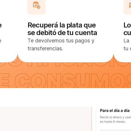
e
Recuperá la plata que
Lo
se debitó de tu cuenta
cu
n
Te devolvemos tus pagos y
La 
transferencias.
tu 