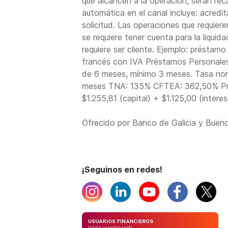
que alcancen a la operación, serán re
automática en el canal incluye: acredi
solicitud. Las operaciones que requiere
se requiere tener cuenta para la liqui
requiere ser cliente. Ejemplo: présta
francés con IVA Préstamos Personale
de 6 meses, mínimo 3 meses. Tasa nom
meses TNA: 135% CFTEA: 362,50% Prim
$1.255,81 (capital) + $1.125,00 (inter
Ofrecido por Banco de Galicia y Buen
¡Seguinos en redes!