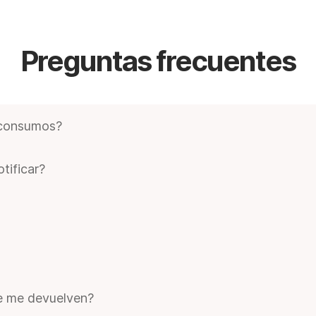
Preguntas frecuentes
 consumos?
os con calificación de préstamo disponible.
tificar?
entre $500 y $300.000. Los consumos hasta $150.000 podés c
0 en 6 cuotas.
és de que solicitás la cuotificación.
a de forma automática en la fecha de vencimiento.
ue me devuelven?