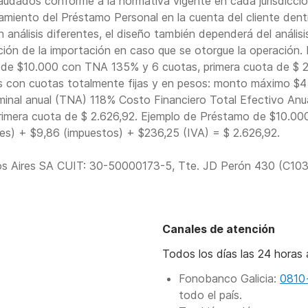
caudados conforme a la normativa vigente en cada jurisdicci
tamiento del Préstamo Personal en la cuenta del cliente dent
n análisis diferentes, el diseño también dependerá del análisi
dación de la importación en caso que se otorgue la operación.
mo de $10.000 con TNA 135% y 6 cuotas, primera cuota de $ 
s con cuotas totalmente fijas y en pesos: monto máximo $
inal anual (TNA) 118% Costo Financiero Total Efectivo An
era cuota de $ 2.626,92. Ejemplo de Préstamo de $10.000 
eses) + $9,86 (impuestos) + $236,25 (IVA) = $ 2.626,92.
os Aires SA CUIT: 30-50000173-5, Tte. JD Perón 430 (C1038
Canales de atención
Todos los días las 24 horas 
Fonobanco Galicia:
0810
todo el país.