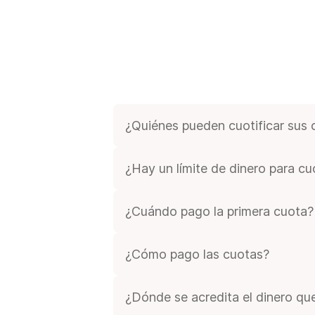
¿Quiénes pueden cuotificar sus
Todas las personas entre 18 y 80 añ
¿Hay un límite de dinero para cuo
Sí, podés financiar tus gastos de 
consumos entre $150.000 y $300.00
¿Cuándo pago la primera cuota?
La primera cuota vence 30 días despu
¿Cómo pago las cuotas?
Cada cuota se debitará de tu cuent
¿Dónde se acredita el dinero q