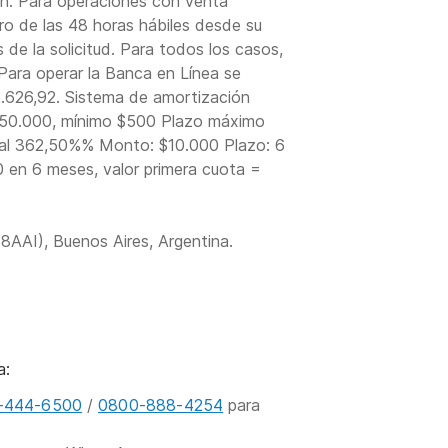
ón. Para operaciones con venta
ro de las 48 horas hábiles desde su
s de la solicitud. Para todos los casos,
 Para operar la Banca en Línea se
2.626,92. Sistema de amortización
450.000, mínimo $500 Plazo máximo
ual 362,50%% Monto: $10.000 Plazo: 6
en 6 meses, valor primera cuota =
AAI), Buenos Aires, Argentina.
a:
-444-6500
/
0800-888-4254
para