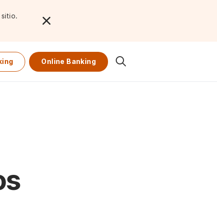
sitio.
king
Online Banking
os