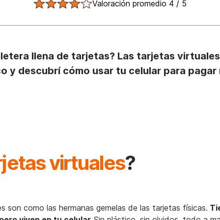
Valoración promedio 4 / 5
etera llena de tarjetas? Las tarjetas virtual
co y descubrí cómo usar tu celular para pagar
rjetas virtuales
?
ales son como las hermanas gemelas de las tarjetas físicas.
Ti
ero viven en tu celular.
Sin plástico, sin olvidos, todo a m