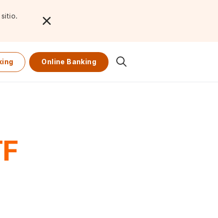
sitio.
king
Online Banking
F