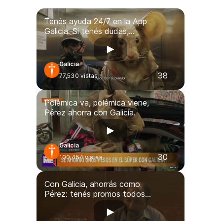
Tenés ayuda 24/7 en la App
Galicia. Si tenés dudas,
estamos para vos.
Galicia
38
77,530
vistas
Polémica va, polémica viene,
Pérez ahorra con Galicia.
Galicia
30
100,454
vistas
Con Galicia, ahorrás como
Pérez: tenés promos todos
los días, con reintegros en el
momento.