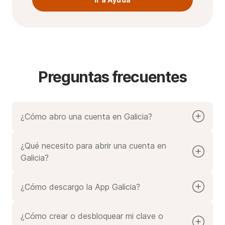
Preguntas frecuentes
¿Cómo abro una cuenta en Galicia?
Elegí qué cuenta querés
.
Seleccioná "Abrir cuenta".
¿Qué necesito para abrir una cuenta en
Completá el formulario ¡y listo"
Galicia?
Para abrir una cuenta necesitás:
¿Cómo descargo la App Galicia?
Ingresos mínimos mensuales según el tipo de
Podés descargarla gratis desde los stores en tu
cuenta que querés abrir.
celular.
Antigüedad laboral mínima de 6 meses.
¿Cómo crear o desbloquear mi clave o
Si trabajás en relación de dependencia: DNI,