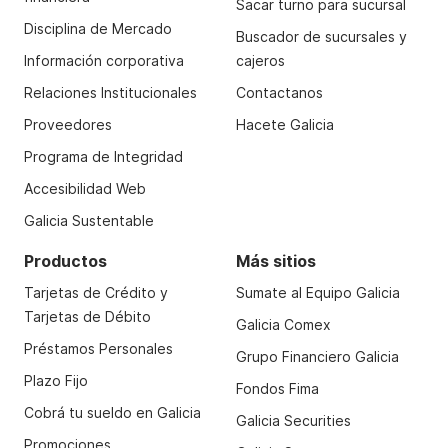
Fonobanco:
llamanos al
0810-444-6500
>
Sacar turno para sucursal
Recuperar Clave Galicia.
Disciplina de Mercado
Buscador de sucursales y
Terminales de Autoservicio:
ingresá tu Tarjeta
Información corporativa
cajeros
Galicia Débito y el PIN Banelco, seleccioná la
Relaciones Institucionales
Contactanos
opción "Clave Galicia" y seguí los pasos.
Cajeros automáticos:
ingresá tu Tarjeta Galicia
Proveedores
Hacete Galicia
Débito y el PIN Banelco, seleccioná la opción
Programa de Integridad
Generación de Claves > Clave Galicia y seguí los
Accesibilidad Web
pasos.
Galicia Sustentable
☝️ Recordá que el
Usuario Galicia
solo podés crearlo
desde la app u Online Banking.
Productos
Más sitios
Tarjetas de Crédito y
Sumate al Equipo Galicia
Tarjetas de Débito
Galicia Comex
Préstamos Personales
Grupo Financiero Galicia
Plazo Fijo
Fondos Fima
Cobrá tu sueldo en Galicia
Galicia Securities
Promociones