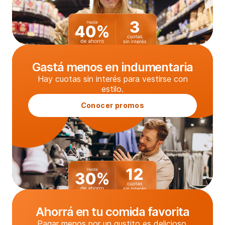
Gastá menos en indumentaria
Hay cuotas sin interés para vestirse con
estilo.
Conocer promos
Ahorrá en tu comida favorita
Pagar menos por un gustito es delicioso.