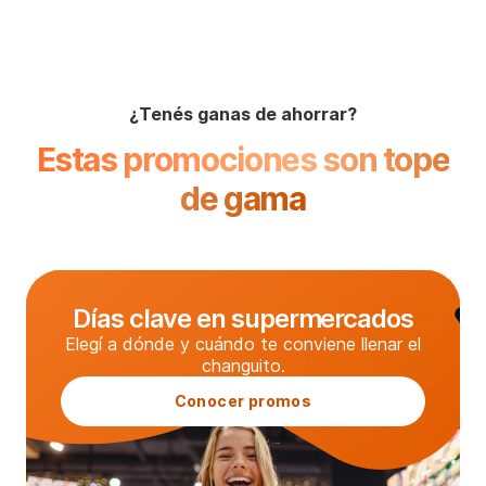
¿Tenés ganas de ahorrar?
Estas promociones son tope
de gama
Días clave en supermercados
Elegí a dónde y cuándo te conviene llenar el
changuito.
Conocer promos