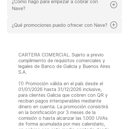
pagar comisiones dependiendo del medio de pago.
¿Cómo hago para empezar a cobrar con
tomar las mejores decisiones para impulsar tu negocio
todas las ventas que hagas con Nave.
Además, algunas funcionalidades puntuales tienen un
y llevarlo al próximo nivel.
Nave?
costo adicional.
Es muy fácil.
¿Qué promociones puedo ofrecer con Nave?
Entrá a Online Banking > Nave Negocios > Nave >
Todos los meses tenés promociones gratis para tu
Negocios.
negocio.
O desde Office Banking > Nave > Negocios.
Dentro de la plataforma, en la sección promociones >
Primero tenés vas a tener que configurar tu negocio.
CARTERA COMERCIAL. Sujeto a previo
Ofrecer nueva promoción, vas a encontrar las promos
cumplimiento de requisitos comerciales y
que tu negocio puede ofrecer. ¡No tienen costo para
Después vas a la sección Cobrar, ahí vas a encontrar
legales de Banco de Galicia y Buenos Aires
tu negocio!
todas las opciones para cobrar con Nave: QR, Link de
S.A.
Pago o Tienda Online.
Además, podés ofrecer promos exclusivas de ahorros
(1) Promoción válida en el país desde el
y cuotas para tus clientes. Las promos exclusivas
También podés pedir gratis tu Nave Point, sin costo
01/01/2026 hasta 31/12/2026 inclusive,
tienen un costo para tu negocio.
de mantenimiento, desde:
para clientes Galicia que cobren con QR y
Nave > Negocios > Locales > Elegir local > Nave
reciban pagos interoperables mediante
Point.
dinero en cuenta. La promoción consistirá
en la bonificación por 3 meses de la
Completás los datos y en pocos días llega a tu local.
comisión o hasta alcanzar las 1.000 UVAs
de forma acumulada por mes calendario,