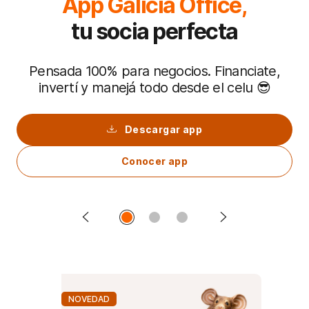
ia Office,
Sabemos todo lo que
 perfecta
Hacé to
negocios. Financiate,
Conocer Of
odo desde el celu 😎
Ir a Offic
argar app
cer app
NOVEDAD