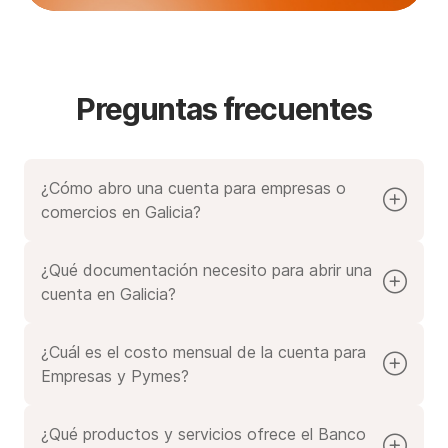
Preguntas frecuentes
¿Cómo abro una cuenta para empresas o
comercios en Galicia?
En Galicia podés abrir cuentas para empresas
100% online a través de la App Galicia Office. Solo
¿Qué documentación necesito para abrir una
necesitás completar tus datos, presentar la
cuenta en Galicia?
documentación requerida y seguir los pasos
Si sos persona física con actividad comercial,
👉
indicados.
emprendedor/a individual o profesional autónomo,
no
¿Cuál es el costo mensual de la cuenta para
tenés que enviar documentación.
Empresas y Pymes?
Recordá que solo vos podés abrir la cuenta, ya que
Consultá los costos y comisiones en:
Precios y
durante el proceso te vamos a pedir que
valides tu
comisiones para Empresas
.
¿Qué productos y servicios ofrece el Banco
identidad con fotos y DNI.